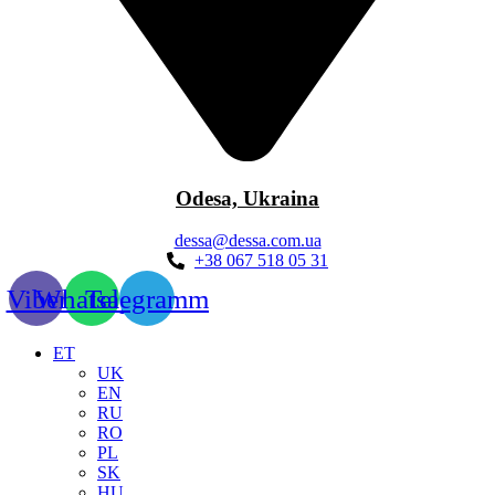
Odesa, Ukraina
dessa@dessa.com.ua
+38 067 518 05 31
Viber
Whatsapp
Telegramm
ET
UK
EN
RU
RO
PL
SK
HU