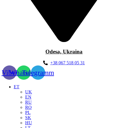
Odesa, Ukraina
+38 067 518 05 31
Viber
Whatsapp
Telegramm
ET
UK
EN
RU
RO
PL
SK
HU
LT