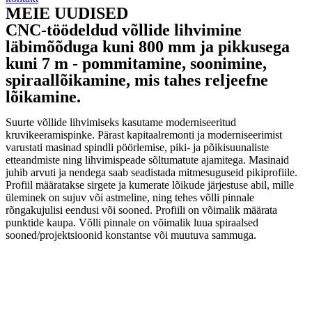
MEIE UUDISED
CNC-töödeldud võllide lihvimine
läbimõõduga kuni 800 mm ja pikkusega
kuni 7 m - pommitamine, soonimine,
spiraallõikamine, mis tahes reljeefne
lõikamine.
Suurte võllide lihvimiseks kasutame moderniseeritud
kruvikeeramispinke. Pärast kapitaalremonti ja moderniseerimist
varustati masinad spindli pöörlemise, piki- ja põikisuunaliste
etteandmiste ning lihvimispeade sõltumatute ajamitega. Masinaid
juhib arvuti ja nendega saab seadistada mitmesuguseid pikiprofiile.
Profiil määratakse sirgete ja kumerate lõikude järjestuse abil, mille
üleminek on sujuv või astmeline, ning tehes võlli pinnale
rõngakujulisi eendusi või sooned. Profiili on võimalik määrata
punktide kaupa. Võlli pinnale on võimalik luua spiraalsed
sooned/projektsioonid konstantse või muutuva sammuga.