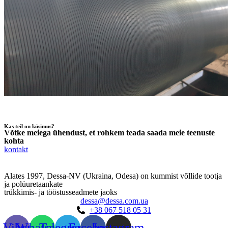
Kas teil on küsimus?
Võtke meiega ühendust, et rohkem teada saada meie teenuste
kohta
kontakt
Alates 1997, Dessa-NV (Ukraina, Odesa) on kummist võllide tootja
ja polüuretaankate
trükkimis- ja tööstusseadmete jaoks
dessa@dessa.com.ua
+38 067 518 05 31
Viber
Whatsapp
Telegramm
Facebook
Instagram