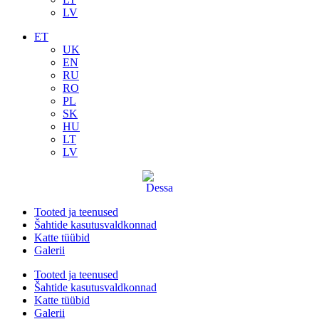
LV
ET
UK
EN
RU
RO
PL
SK
HU
LT
LV
Tooted ja teenused
Šahtide kasutusvaldkonnad
Katte tüübid
Galerii
Tooted ja teenused
Šahtide kasutusvaldkonnad
Katte tüübid
Galerii