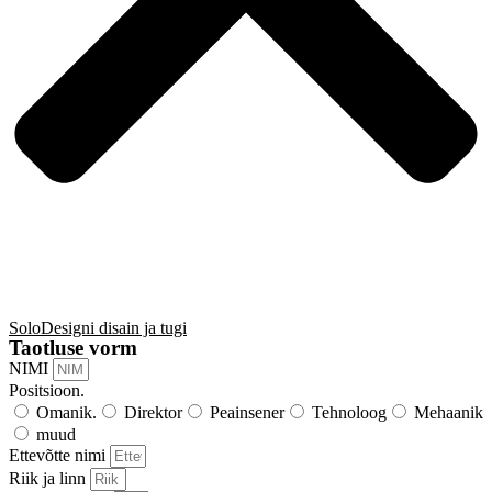
SoloDesigni disain ja tugi
Taotluse vorm
NIMI
Positsioon.
Omanik.
Direktor
Peainsener
Tehnoloog
Mehaanik
muud
Ettevõtte nimi
Riik ja linn