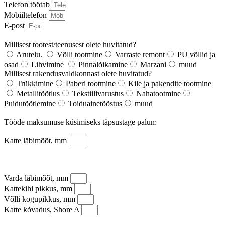
Telefon töötab
Mobiiltelefon
E-post
Millisest tootest/teenusest olete huvitatud?
Arutelu.
Võlli tootmine
Varraste remont
PU võllid ja
osad
Lihvimine
Pinnalõikamine
Marzani
muud
Millisest rakendusvaldkonnast olete huvitatud?
Trükkimine
Paberi tootmine
Kile ja pakendite tootmine
Metallitöötlus
Tekstiilivarustus
Nahatootmine
Puidutöötlemine
Toiduainetööstus
muud
Tööde maksumuse küsimiseks täpsustage palun:
Katte läbimõõt, mm
Varda läbimõõt, mm
Kattekihi pikkus, mm
Võlli kogupikkus, mm
Katte kõvadus, Shore A