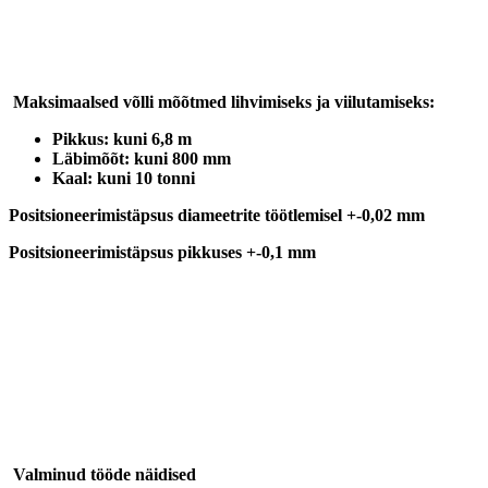
Maksimaalsed võlli mõõtmed
lihvimiseks ja viilutamiseks:
Pikkus: kuni 6,8 m
Läbimõõt: kuni 800 mm
Kaal: kuni 10 tonni
Positsioneerimistäpsus diameetrite töötlemisel +-0,02 mm
Positsioneerimistäpsus pikkuses +-0,1 mm
Valminud tööde näidised