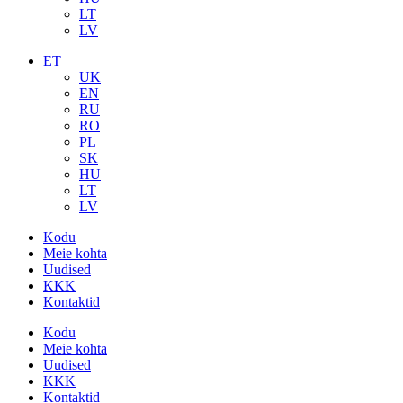
LT
LV
ET
UK
EN
RU
RO
PL
SK
HU
LT
LV
Kodu
Meie kohta
Uudised
KKK
Kontaktid
Kodu
Meie kohta
Uudised
KKK
Kontaktid