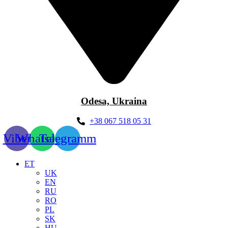
Odesa, Ukraina
+38 067 518 05 31
Viber
Whatsapp
Telegramm
ET
UK
EN
RU
RO
PL
SK
HU