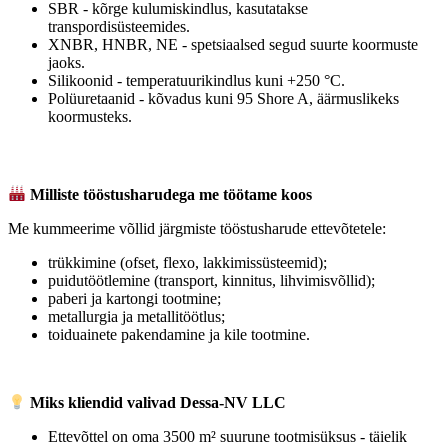
SBR - kõrge kulumiskindlus, kasutatakse
transpordisüsteemides.
XNBR, HNBR, NE - spetsiaalsed segud suurte koormuste
jaoks.
Silikoonid - temperatuurikindlus kuni +250 °C.
Polüuretaanid - kõvadus kuni 95 Shore A, äärmuslikeks
koormusteks.
Milliste tööstusharudega me töötame koos
Me kummeerime võllid järgmiste tööstusharude ettevõtetele:
trükkimine (ofset, flexo, lakkimissüsteemid);
puidutöötlemine (transport, kinnitus, lihvimisvõllid);
paberi ja kartongi tootmine;
metallurgia ja metallitöötlus;
toiduainete pakendamine ja kile tootmine.
Miks kliendid valivad Dessa-NV LLC
Ettevõttel on oma 3500 m² suurune tootmisüksus - täielik