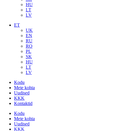
HU
LT
LV
ET
UK
EN
RU
RO
PL
SK
HU
LT
LV
Kodu
Meie kohta
Uudised
KKK
Kontaktid
Kodu
Meie kohta
Uudised
KKK