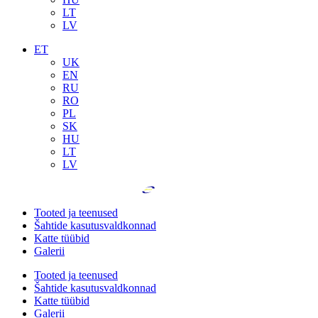
LT
LV
ET
UK
EN
RU
RO
PL
SK
HU
LT
LV
Tooted ja teenused
Šahtide kasutusvaldkonnad
Katte tüübid
Galerii
Tooted ja teenused
Šahtide kasutusvaldkonnad
Katte tüübid
Galerii