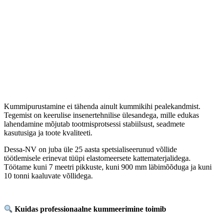
Kummipurustamine ei tähenda ainult kummikihi pealekandmist.
Tegemist on keerulise insenertehnilise ülesandega, mille edukas
lahendamine mõjutab tootmisprotsessi stabiilsust, seadmete
kasutusiga ja toote kvaliteeti.
Dessa-NV on juba üle 25 aasta spetsialiseerunud võllide
töötlemisele erinevat tüüpi elastomeersete kattematerjalidega.
Töötame kuni 7 meetri pikkuste, kuni 900 mm läbimõõduga ja kuni
10 tonni kaaluvate võllidega.
Kuidas professionaalne kummeerimine toimib