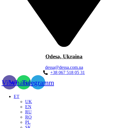
Odesa, Ukraina
dessa@dessa.com.ua
+38 067 518 05 31
Viber
Whatsapp
Telegramm
ET
UK
EN
RU
RO
PL
SK