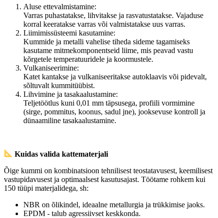
Aluse ettevalmistamine:
Varras puhastatakse, lihvitakse ja rasvatustatakse. Vajaduse
korral keeratakse varras või valmistatakse uus varras.
Liimimissüsteemi kasutamine:
Kummide ja metalli vahelise tiheda sideme tagamiseks
kasutame mitmekomponentseid liime, mis peavad vastu
kõrgetele temperatuuridele ja koormustele.
Vulkaniseerimine:
Katet kantakse ja vulkaniseeritakse autoklaavis või pidevalt,
sõltuvalt kummitüübist.
Lihvimine ja tasakaalustamine:
Teljetöötlus kuni 0,01 mm täpsusega, profiili vormimine
(sirge, pommitus, koonus, sadul jne), jooksevuse kontroll ja
dünaamiline tasakaalustamine.
Kuidas valida kattematerjali
Õige kummi on kombinatsioon tehnilisest teostatavusest, keemilisest
vastupidavusest ja optimaalsest kasutusajast. Töötame rohkem kui
150 tüüpi materjalidega, sh:
NBR on õlikindel, ideaalne metallurgia ja trükkimise jaoks.
EPDM - talub agressiivset keskkonda.