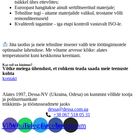
tsükkel ühes ettevõttes;
Euroopast hangitakse ainult sertifitseeritud materjale;
Tehniline tugi - aitame materjalide valikul, teostame võlli
remonditeenuseid
Kvaliteedi tagamine - iga etapi kontroll vastavalt ISO-le.
Jäta taotlus ja meie tehniline insener valib teie töötingimustele
optimaalse lahenduse. Me võtame arvesse kõike: alates
temperatuurist kuni keskkonna keemiani.
Kas teil on küsimus?
Võtke meiega ühendust, et rohkem teada saada meie teenuste
kohta
kontakt
Alates 1997, Dessa-NV (Ukraina, Odesa) on kummist võllide tootja
ja polüuretaankate
trükkimis- ja tööstusseadmete jaoks
dessa@dessa.com.ua
+38 067 518 05 31
Viber
Whatsapp
Telegramm
Facebook
Instagram