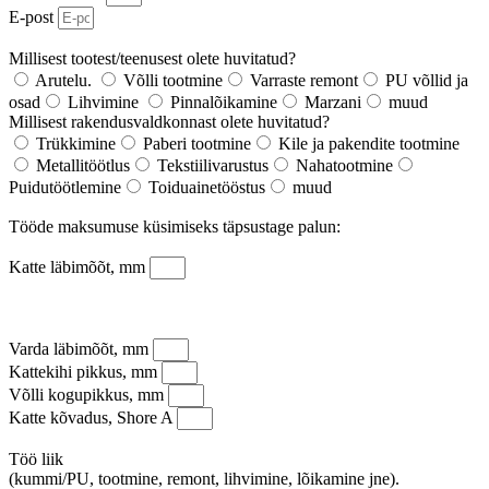
E-post
Millisest tootest/teenusest olete huvitatud?
Arutelu.
Võlli tootmine
Varraste remont
PU võllid ja
osad
Lihvimine
Pinnalõikamine
Marzani
muud
Millisest rakendusvaldkonnast olete huvitatud?
Trükkimine
Paberi tootmine
Kile ja pakendite tootmine
Metallitöötlus
Tekstiilivarustus
Nahatootmine
Puidutöötlemine
Toiduainetööstus
muud
Tööde maksumuse küsimiseks täpsustage palun:
Katte läbimõõt, mm
Varda läbimõõt, mm
Kattekihi pikkus, mm
Võlli kogupikkus, mm
Katte kõvadus, Shore A
Töö liik
(kummi/PU, tootmine, remont, lihvimine, lõikamine jne).