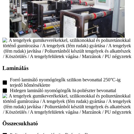
Laminálás
Forró lamináló nyomógörgők szilikon bevonattal 250°C-ig
terjedő hőmérsékletre
Hidegen lamináló nyomógörgők hi-poliészter bevonattal
Összecsukható