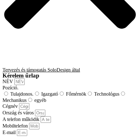
Tervezés és támogatás SoloDesign által
Kérelem űrlap
NÉV
Pozíció.
Tulajdonos.
Igazgató
Főmérnök
Technológus
Mechanikus
egyéb
Cégnév
Ország és város
A telefon működik
Mobiltelefon
E-mail