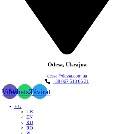
Odesa, Ukrajna
dessa@dessa.com.ua
+38 067 518 05 31
Viber
Whatsapp
Távirat
HU
UK
EN
RU
RO
PL