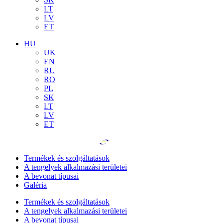
LT
LV
ET
HU
UK
EN
RU
RO
PL
SK
LT
LV
ET
Termékek és szolgáltatások
A tengelyek alkalmazási területei
A bevonat típusai
Galéria
Termékek és szolgáltatások
A tengelyek alkalmazási területei
A bevonat típusai