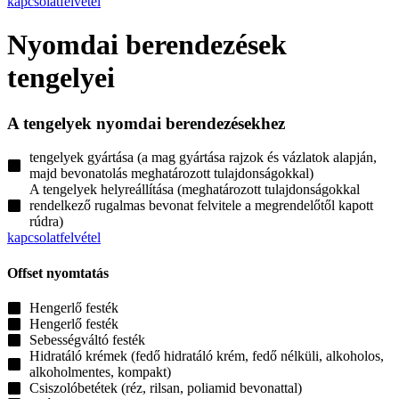
kapcsolatfelvétel
Nyomdai berendezések
tengelyei
A tengelyek
nyomdai berendezésekhez
tengelyek gyártása (a mag gyártása rajzok és vázlatok alapján,
majd bevonatolás meghatározott tulajdonságokkal)
A tengelyek helyreállítása (meghatározott tulajdonságokkal
rendelkező rugalmas bevonat felvitele a megrendelőtől kapott
rúdra)
kapcsolatfelvétel
Offset nyomtatás
Hengerlő festék
Hengerlő festék
Sebességváltó festék
Hidratáló krémek (fedő hidratáló krém, fedő nélküli, alkoholos,
alkoholmentes, kompakt)
Csiszolóbetétek (réz, rilsan, poliamid bevonattal)