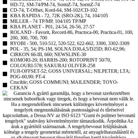
HD-72, SM-74/PM-74, SormZ-74, SormZ-74
CD-74, T-Offset, Kord-64, SM-102/CD-102
KBA RAPIDA - 72, 72K (SRO-2K), 74, 104/105
MILLER - 74 TP/MP, 104/105 TP/MP
KBA PLANET - P01, 24-54, 26-56, 27-57
ROLAND - Favorit, Record-86, Practoca-00, Practica-01, 100,
200, 300, 700, 700
RYOBI - 500, 510-512, 520-522, 622-662, 3300, 3302-3309
POL - 35, 54; PS-1M, SOLNA D30,4,5/D25D; RO-62,96;
CIRKON 66-III, 660; NEWSLINE-30
KOMORI-20; HARRIS-200; ROTOPRINT 50/70,
COLOURI-578; SAKURAI OLIVER-258
FUJI-OFFSET-52; GOSS UNIVERSAL; NILPETER; LTA;
POG-60,90; PT-4
Crucible; GOSS COMMUNI; MAILENDER; TOYO-
CEKAN