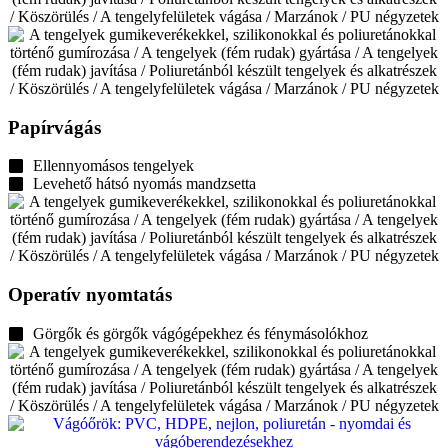
Papírvágás
Ellennyomásos tengelyek
Levehető hátsó nyomás mandzsetta
Operatív nyomtatás
Görgők és görgők vágógépekhez és fénymásolókhoz