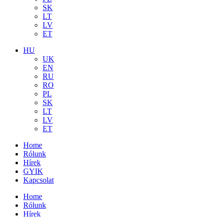
SK
LT
LV
ET
HU
UK
EN
RU
RO
PL
SK
LT
LV
ET
Home
Rólunk
Hírek
GYIK
Kapcsolat
Home
Rólunk
Hírek