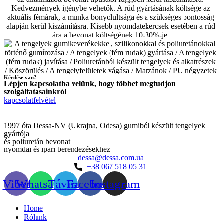
Kérdése van?
Lépjen kapcsolatba velünk, hogy többet megtudjon
szolgáltatásainkról
kapcsolatfelvétel
1997 óta Dessa-NV (Ukrajna, Odesa) gumiból készült tengelyek
gyártója
és poliuretán bevonat
nyomdai és ipari berendezésekhez
dessa@dessa.com.ua
+38 067 518 05 31
Viber
Whatsapp
Távirat
Facebook
Instagram
Home
Rólunk