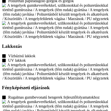
Poliuretán papíradagoló görgők és görgők
Lakkozás
Vízbázisú lakkok
UV lakkok
Fényképészeti eljárások
Rugalmas gumibevonatú hengerek fejlesztőfolyamatokhoz