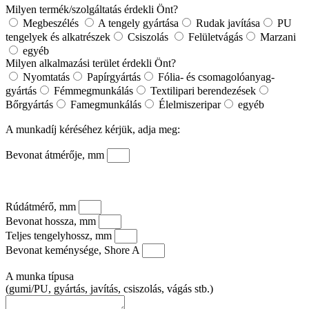
Milyen termék/szolgáltatás érdekli Önt?
Megbeszélés
A tengely gyártása
Rudak javítása
PU
tengelyek és alkatrészek
Csiszolás
Felületvágás
Marzani
egyéb
Milyen alkalmazási terület érdekli Önt?
Nyomtatás
Papírgyártás
Fólia- és csomagolóanyag-
gyártás
Fémmegmunkálás
Textilipari berendezések
Bőrgyártás
Famegmunkálás
Élelmiszeripar
egyéb
A munkadíj kéréséhez kérjük, adja meg:
Bevonat átmérője, mm
Rúdátmérő, mm
Bevonat hossza, mm
Teljes tengelyhossz, mm
Bevonat keménysége, Shore A
A munka típusa
(gumi/PU, gyártás, javítás, csiszolás, vágás stb.)