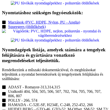
Nyomtatáshoz szükséges fogyóeszközök:
Marzánok (PVC, HDPE, Nylon, PU - Anglia)
Squeegees (öblítőkések)
Nyomdagépek listája,
amelyek számára a tengelyek
felújítására és gyártására vonatkozó
megrendeléseket teljesítettük.
Rendelkezünk a műszaki dokumentációval, és megbízásokat
teljesítünk a nyomdai berendezések új tengelyeinek felújítására és
szállítására:
ADAST - Romayor-313,314,315
Uralkodó 404, 504, 505, 506, 507, 702, 704, 705, 706, 707,
806, 807
POLLY - 266, 574
HAMADA - C-52E-SF, H234E, C-248, 252-452, 266
HEIDELBERG - GTO-46, GTO-52, M-Offset, SM-52, SM 72/