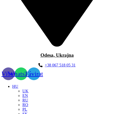
Odesa, Ukrajna
+38 067 518 05 31
Viber
Whatsapp
Távirat
HU
UK
EN
RU
RO
PL
SK