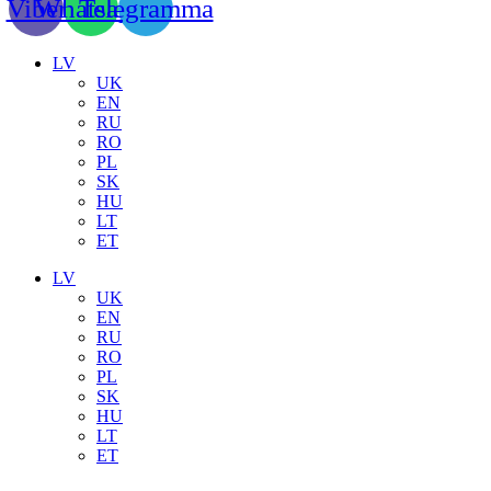
Viber
Whatsapp
Telegramma
LV
UK
EN
RU
RO
PL
SK
HU
LT
ET
LV
UK
EN
RU
RO
PL
SK
HU
LT
ET