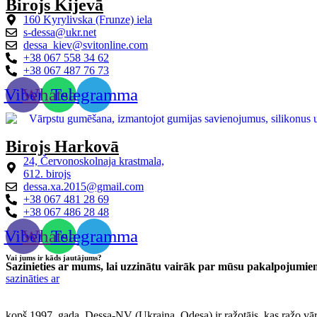
Birojs Kijevā
160 Kyrylivska (Frunze) iela
s-dessa@ukr.net
dessa_kiev@svitonline.com
+38 067 558 34 62
+38 067 487 76 73
Viber
Whatsapp
Telegramma
Birojs Harkovā
24, Červonoskolnaja krastmala,
612. birojs
dessa.xa.2015@gmail.com
+38 067 481 28 69
+38 067 486 28 48
Viber
Whatsapp
Telegramma
Vai jums ir kāds jautājums?
Sazinieties ar mums, lai uzzinātu vairāk par mūsu pakalpojumie
sazināties ar
kopš 1997. gada, Dessa-NV (Ukraina, Odesa) ir ražotājs, kas ražo vār