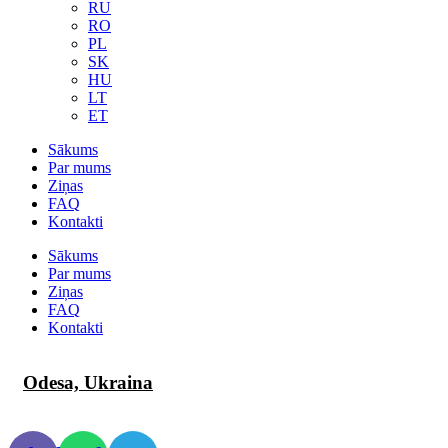
RU
RO
PL
SK
HU
LT
ET
Sākums
Par mums
Ziņas
FAQ
Kontakti
Sākums
Par mums
Ziņas
FAQ
Kontakti
Odesa, Ukraina