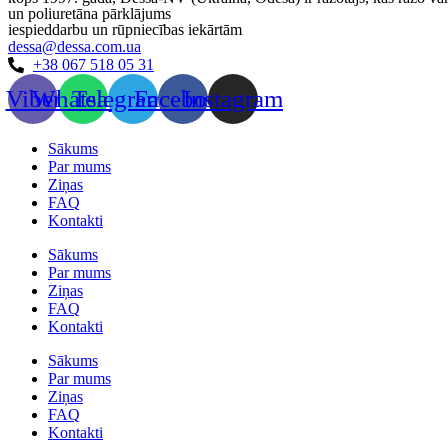
un poliuretāna pārklājums
iespieddarbu un rūpniecības iekārtām
dessa@dessa.com.ua
+38 067 518 05 31
Viber
Whatsapp
Telegramma
Facebook
Instagram
Sākums
Par mums
Ziņas
FAQ
Kontakti
Sākums
Par mums
Ziņas
FAQ
Kontakti
Sākums
Par mums
Ziņas
FAQ
Kontakti