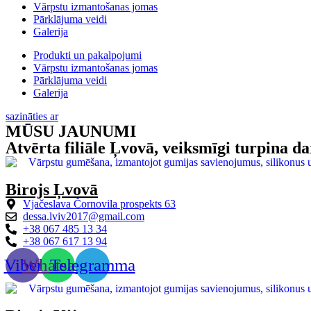
Vārpstu izmantošanas jomas
Pārklājuma veidi
Galerija
Produkti un pakalpojumi
Vārpstu izmantošanas jomas
Pārklājuma veidi
Galerija
sazināties ar
MŪSU JAUNUMI
Atvērta filiāle Ļvovā, veiksmīgi turpina d
Birojs Ļvovā
Vjačeslava Čornovila prospekts 63
dessa.lviv2017@gmail.com
+38 067 485 13 34
+38 067 617 13 94
Viber
Whatsapp
Telegramma