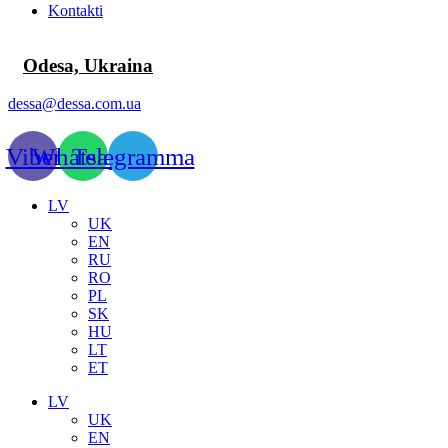
Kontakti
Odesa, Ukraina
dessa@dessa.com.ua
Viber
Whatsapp
Telegramma
LV
UK
EN
RU
RO
PL
SK
HU
LT
ET
LV
UK
EN