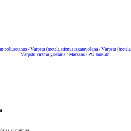
m
pstas ar gumijas