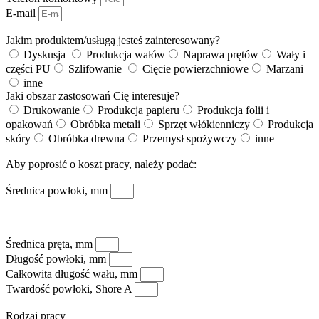
E-mail
Jakim produktem/usługą jesteś zainteresowany?
Dyskusja
Produkcja wałów
Naprawa prętów
Wały i
części PU
Szlifowanie
Cięcie powierzchniowe
Marzani
inne
Jaki obszar zastosowań Cię interesuje?
Drukowanie
Produkcja papieru
Produkcja folii i
opakowań
Obróbka metali
Sprzęt włókienniczy
Produkcja
skóry
Obróbka drewna
Przemysł spożywczy
inne
Aby poprosić o koszt pracy, należy podać:
Średnica powłoki, mm
Średnica pręta, mm
Długość powłoki, mm
Całkowita długość wału, mm
Twardość powłoki, Shore A
Rodzaj pracy