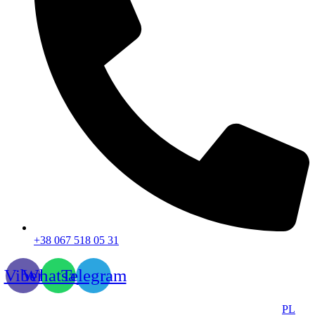
+38 067 518 05 31
Viber
Whatsapp
Telegram
PL