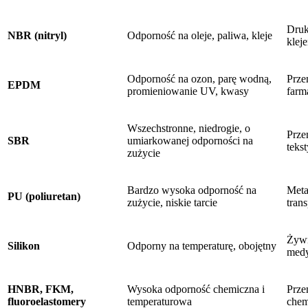
Druk
NBR (nitryl)
Odporność na oleje, paliwa, kleje
kleje
Odporność na ozon, parę wodną,
Prze
EPDM
promieniowanie UV, kwasy
farm
Wszechstronne, niedrogie, o
Prze
SBR
umiarkowanej odporności na
teks
zużycie
Bardzo wysoka odporność na
Meta
PU (poliuretan)
zużycie, niskie tarcie
tran
Żywn
Silikon
Odporny na temperaturę, obojętny
med
HNBR, FKM,
Wysoka odporność chemiczna i
Prze
fluoroelastomery
temperaturowa
chem