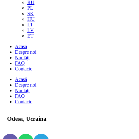
RU
PL
SK
HU
LT
LV
ET
Acasă
Despre noi
Noutăți
FAQ
Contacte
Acasă
Despre noi
Noutăți
FAQ
Contacte
Odesa, Ucraina