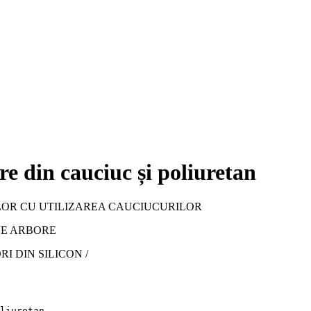
a (cauciucare/lipire) și fabricarea arborilor pentru diverse apli
și echipamente industriale cu o lungime de
iucuri și poliuretani - ne permite să alegem tipul de acoperire 
până la 7,0 m cu utilizarea de cauciucuri
și poliuretani
re din cauciuc și poliuretan
LOR CU UTILIZAREA CAUCIUCURILOR
 DE ARBORE
I DIN SILICON /
liuretan