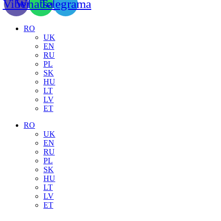
Viber
Whatsapp
Telegrama
RO
UK
EN
RU
PL
SK
HU
LT
LV
ET
RO
UK
EN
RU
PL
SK
HU
LT
LV
ET