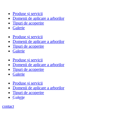
Produse și servicii
Domenii de aplicare a arborilor
Tipuri de acoperire
Galerie
Produse și servicii
Domenii de aplicare a arborilor
Tipuri de acoperire
Galerie
Produse și servicii
Domenii de aplicare a arborilor
Tipuri de acoperire
Galerie
Produse și servicii
Domenii de aplicare a arborilor
Tipuri de acoperire
Galerie
Tehnologie modernă și mate
Restaurare și producție
contact
Implementarea tehnologiilor moderne