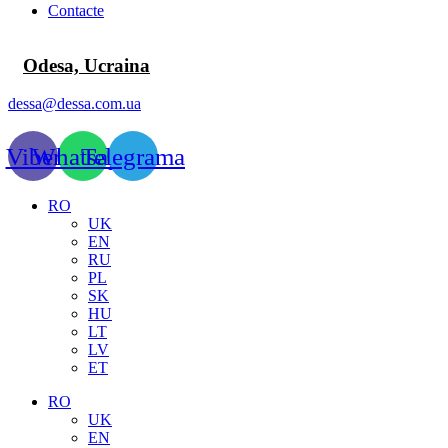
Contacte
Odesa, Ucraina
dessa@dessa.com.ua
Viber
Whatsapp
Telegrama
RO
UK
EN
RU
PL
SK
HU
LT
LV
ET
RO
UK
EN