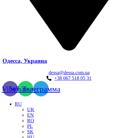
Одесса, Украина
dessa@dessa.com.ua
+38 067 518 05 31
Viber
Whatsapp
Телеграмма
RU
UK
EN
RO
PL
SK
HU