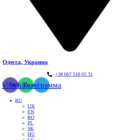
Одесса, Украина
+38 067 518 05 31
Viber
Whatsapp
Телеграмма
RU
UK
EN
RO
PL
SK
HU
LT