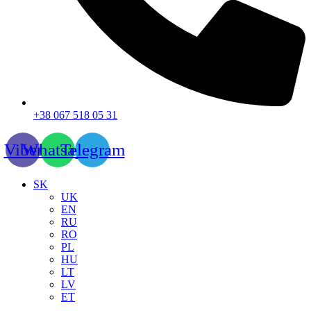
+38 067 518 05 31
Viber
Whatsapp
Telegram
SK
UK
EN
RU
RO
PL
HU
LT
LV
ET