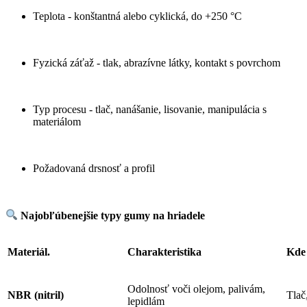
Teplota - konštantná alebo cyklická, do +250 °C
Fyzická záťaž - tlak, abrazívne látky, kontakt s povrchom
Typ procesu - tlač, nanášanie, lisovanie, manipulácia s
materiálom
Požadovaná drsnosť a profil
Najobľúbenejšie typy gumy na hriadele
Materiál.
Charakteristika
Kde 
Odolnosť voči olejom, palivám,
NBR (nitril)
Tlač
lepidlám