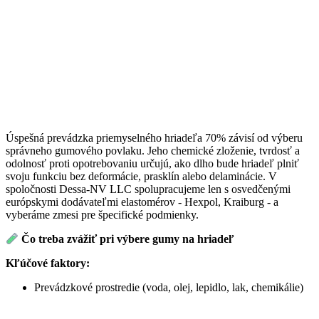
Úspešná prevádzka priemyselného hriadeľa 70% závisí od výberu
správneho gumového povlaku. Jeho chemické zloženie, tvrdosť a
odolnosť proti opotrebovaniu určujú, ako dlho bude hriadeľ plniť
svoju funkciu bez deformácie, prasklín alebo delaminácie. V
spoločnosti Dessa-NV LLC spolupracujeme len s osvedčenými
európskymi dodávateľmi elastomérov - Hexpol, Kraiburg - a
vyberáme zmesi pre špecifické podmienky.
Čo treba zvážiť pri výbere gumy na hriadeľ
Kľúčové faktory:
Prevádzkové prostredie (voda, olej, lepidlo, lak, chemikálie)