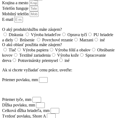
Krajina a mesto
Telefón funguje
Mobilný telefón
E-mail
O aký produkt/službu máte záujem?
Diskusia
Výroba hriadeľov
Oprava tyčí
PU hriadele
a diely
Brúsenie
Povrchové rezanie
Marzani
iné
O akú oblasť použitia máte záujem?
Tlač
Výroba papiera
Výroba fólií a obalov
Obrábanie
kovov
Textilné zariadenia
Výroba kože
Spracovanie
dreva
Potravinársky priemysel
iné
Ak si chcete vyžiadať cenu práce, uveďte:
Priemer povlaku, mm
Priemer tyče, mm
Dĺžka povlaku, mm
Celková dĺžka hriadeľa, mm
Tvrdosť povlaku, Shore A