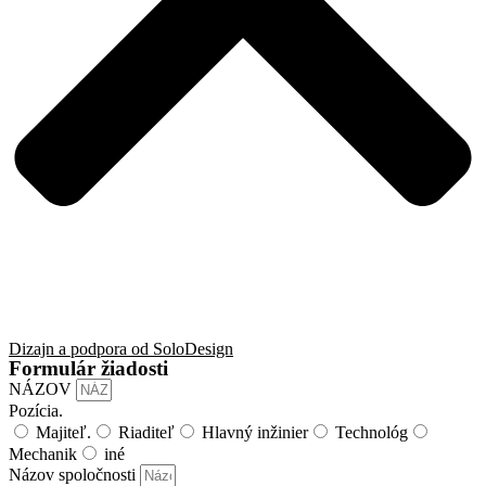
Dizajn a podpora od SoloDesign
Formulár žiadosti
NÁZOV
Pozícia.
Majiteľ.
Riaditeľ
Hlavný inžinier
Technológ
Mechanik
iné
Názov spoločnosti