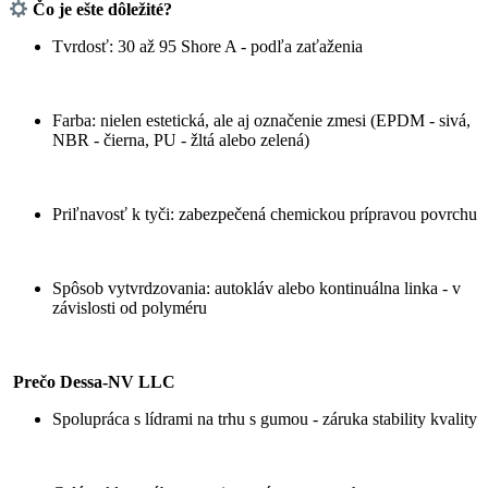
Čo je ešte dôležité?
Tvrdosť: 30 až 95 Shore A - podľa zaťaženia
Farba: nielen estetická, ale aj označenie zmesi (EPDM - sivá,
NBR - čierna, PU - žltá alebo zelená)
Priľnavosť k tyči: zabezpečená chemickou prípravou povrchu
Spôsob vytvrdzovania: autokláv alebo kontinuálna linka - v
závislosti od polyméru
Prečo Dessa-NV LLC
Spolupráca s lídrami na trhu s gumou - záruka stability kvality