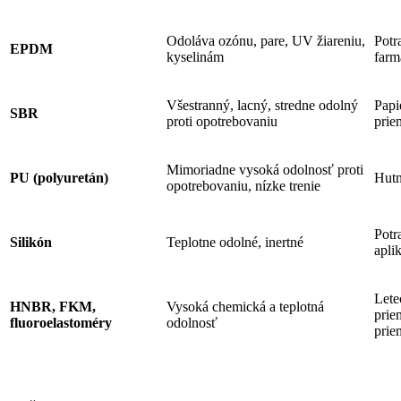
Odoláva ozónu, pare, UV žiareniu,
Potr
EPDM
kyselinám
farm
Všestranný, lacný, stredne odolný
Papi
SBR
proti opotrebovaniu
prie
Mimoriadne vysoká odolnosť proti
PU (polyuretán)
Hutn
opotrebovaniu, nízke trenie
Potr
Silikón
Teplotne odolné, inertné
apli
Lete
HNBR, FKM,
Vysoká chemická a teplotná
prie
fluoroelastoméry
odolnosť
prie