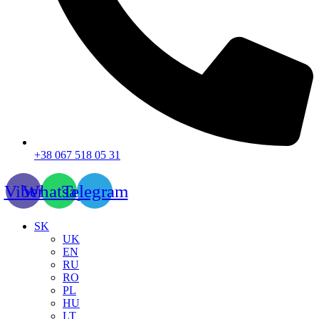
+38 067 518 05 31
Viber
Whatsapp
Telegram
SK
UK
EN
RU
RO
PL
HU
LT