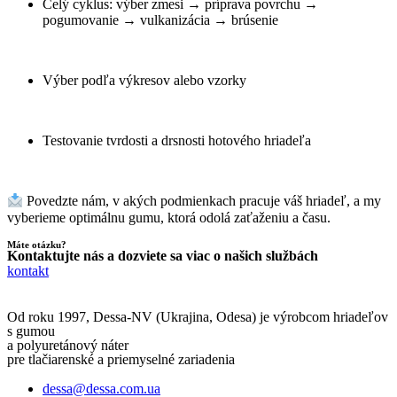
Celý cyklus: výber zmesi → príprava povrchu →
pogumovanie → vulkanizácia → brúsenie
Výber podľa výkresov alebo vzorky
Testovanie tvrdosti a drsnosti hotového hriadeľa
Povedzte nám, v akých podmienkach pracuje váš hriadeľ, a my
vyberieme optimálnu gumu, ktorá odolá zaťaženiu a času.
Máte otázku?
Kontaktujte nás a dozviete sa viac o našich službách
kontakt
Od roku 1997, Dessa-NV (Ukrajina, Odesa) je výrobcom hriadeľov
s gumou
a polyuretánový náter
pre tlačiarenské a priemyselné zariadenia
dessa@dessa.com.ua