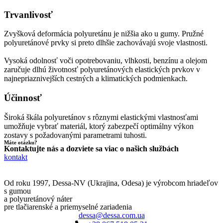
Trvanlivosť
Zvyšková deformácia polyuretánu je nižšia ako u gumy. Pružné
polyuretánové prvky si preto dlhšie zachovávajú svoje vlastnosti.
Vysoká odolnosť voči opotrebovaniu, vlhkosti, benzínu a olejom
zaručuje dlhú životnosť polyuretánových elastických prvkov v
najnepriaznivejších cestných a klimatických podmienkach.
Účinnosť
Široká škála polyuretánov s rôznymi elastickými vlastnosťami
umožňuje vybrať materiál, ktorý zabezpečí optimálny výkon
zostavy s požadovanými parametrami tuhosti.
Máte otázku?
Kontaktujte nás a dozviete sa viac o našich službách
kontakt
Od roku 1997, Dessa-NV (Ukrajina, Odesa) je výrobcom hriadeľov
s gumou
a polyuretánový náter
pre tlačiarenské a priemyselné zariadenia
dessa@dessa.com.ua