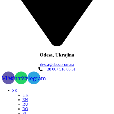
Odesa, Ukrajina
dessa@dessa.com.ua
+38 067 518 05 31
Viber
Whatsapp
Telegram
SK
UK
EN
RU
RO
PL