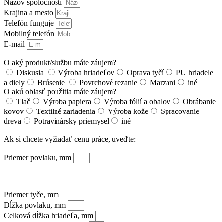
Názov spoločnosti
Krajina a mesto
Telefón funguje
Mobilný telefón
E-mail
O aký produkt/službu máte záujem?
Diskusia
Výroba hriadeľov
Oprava tyčí
PU hriadele
a diely
Brúsenie
Povrchové rezanie
Marzani
iné
O akú oblasť použitia máte záujem?
Tlač
Výroba papiera
Výroba fólií a obalov
Obrábanie
kovov
Textilné zariadenia
Výroba kože
Spracovanie
dreva
Potravinársky priemysel
iné
Ak si chcete vyžiadať cenu práce, uveďte:
Priemer povlaku, mm
Priemer tyče, mm
Dĺžka povlaku, mm
Celková dĺžka hriadeľa, mm