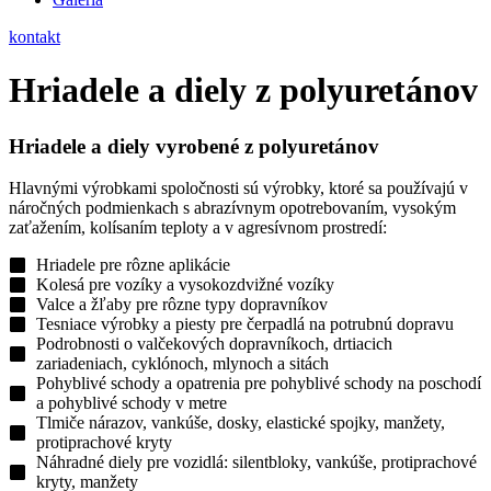
kontakt
Hriadele a diely z polyuretánov
Hriadele a diely
vyrobené z polyuretánov
Hlavnými výrobkami spoločnosti sú výrobky, ktoré sa používajú v
náročných podmienkach s abrazívnym opotrebovaním, vysokým
zaťažením, kolísaním teploty a v agresívnom prostredí:
Hriadele pre rôzne aplikácie
Kolesá pre vozíky a vysokozdvižné vozíky
Valce a žľaby pre rôzne typy dopravníkov
Tesniace výrobky a piesty pre čerpadlá na potrubnú dopravu
Podrobnosti o valčekových dopravníkoch, drtiacich
zariadeniach, cyklónoch, mlynoch a sitách
Pohyblivé schody a opatrenia pre pohyblivé schody na poschodí
a pohyblivé schody v metre
Tlmiče nárazov, vankúše, dosky, elastické spojky, manžety,
protiprachové kryty
Náhradné diely pre vozidlá: silentbloky, vankúše, protiprachové
kryty, manžety