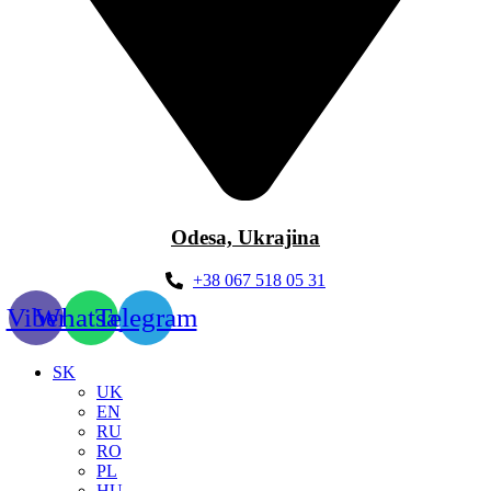
Odesa, Ukrajina
+38 067 518 05 31
Viber
Whatsapp
Telegram
SK
UK
EN
RU
RO
PL
HU