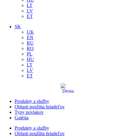
LT
LV
ET
SK
UK
EN
RU
RO
PL
HU
LT
LV
ET
Produkty a služby
Oblasti použitia hriadeľov
Typy povlakov
Galéria
Produkty a služby
Oblasti použitia hriadeľov