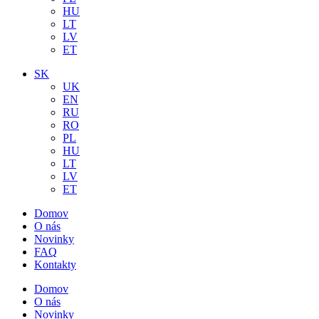
HU
LT
LV
ET
SK
UK
EN
RU
RO
PL
HU
LT
LV
ET
Domov
O nás
Novinky
FAQ
Kontakty
Domov
O nás
Novinky