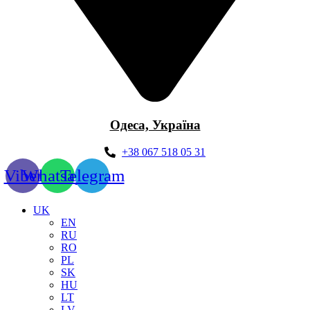
Одеса, Україна
+38 067 518 05 31
Viber
Whatsapp
Telegram
UK
EN
RU
RO
PL
SK
HU
LT
LV