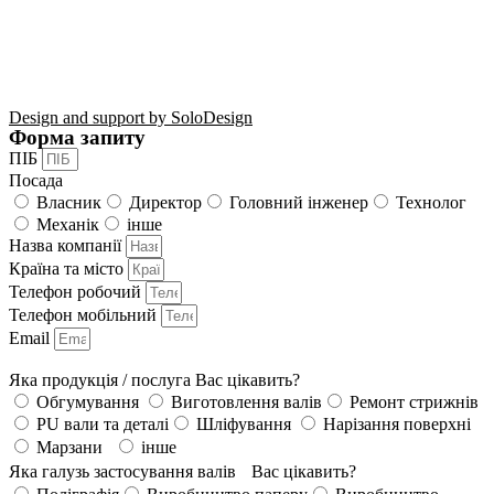
Design and support by SoloDesign
Форма запиту
ПІБ
Посада
Власник
Директор
Головний інженер
Технолог
Механік
інше
Назва компанії
Країна та місто
Телефон робочий
Телефон мобільний
Email
Яка продукція / послуга Вас цікавить?
Обгумування
Виготовлення валів
Ремонт стрижнів
PU вали та деталі
Шліфування
Нарізання поверхні
Марзани
інше
Яка галузь застосування валів Вас цікавить?