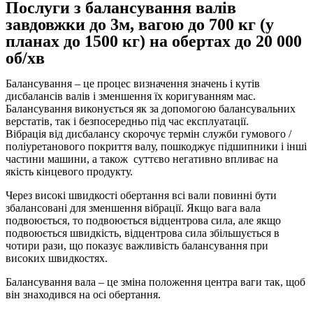
Послуги з балансування валів
завдовжки до 3м, вагою до 700 кг (у
планах до 1500 кг) на обертах до 20 000
об/хв
Балансування – це процес визначення значень і кутів
дисбалансів валів і зменшення їх коригуванням мас.
Балансування виконується як за допомогою балансувальних
верстатів, так і безпосередньо під час експлуатації.
Вібрація від дисбалансу скорочує термін служби гумового /
поліуретанового покриття валу, пошкоджує підшипники і інші
частини машини, а також суттєво негативно впливає на
якість кінцевого продукту.
Через високі швидкості обертання всі вали повинні бути
збалансовані для зменшення вібрації. Якщо вага вала
подвоюється, то подвоюється відцентрова сила, але якщо
подвоюється швидкість, відцентрова сила збільшується в
чотири рази, що показує важливість балансування при
високих швидкостях.
Балансування вала – це зміна положення центра ваги так, щоб
він знаходився на осі обертання.