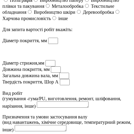
Поліграфія
Виробництво паперу
Виробництво
плівки та пакування
Металообробка
Текстильне
обладнання
Виробництво шкіри
Деревообробка
Харчова промисловість
інше
Для запита вартості робіт вкажіть:
Діаметр покриття, мм
Діаметр стрижня,мм
Довжина покриття, мм
Загальна довжина вала, мм
Твердість покриття, Шор А
Вид робіт
(гумування -гума/PU, виготовлення, ремонт, шліфовання,
нарізання, інше)
Призначення та умови застосування валу
(вид навантажень, хімічне середовище, температурний режим,
інше)