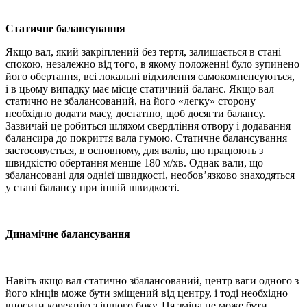
Статичне балансування
Якщо вал, який закріплений без тертя, залишається в стані
спокою, незалежно від того, в якому положенні було зупинено
його обертання, всі локальні відхилення самокомпенсуються,
і в цьому випадку має місце статичний баланс. Якщо вал
статично не збалансований, на його «легку» сторону
необхідно додати масу, достатню, щоб досягти балансу.
Зазвичай це робиться шляхом свердління отвору і додавання
балансира до покриття вала гумою. Статичне балансування
застосовується, в основному, для валів, що працюють з
швидкістю обертання менше 180 м/хв. Однак вали, що
збалансовані для однієї швидкості, необов’язково знаходяться
у стані балансу при іншій швидкості.
Динамічне балансування
Навіть якщо вал статично збалансований, центр ваги одного з
його кінців може бути зміщений від центру, і тоді необхідно
вносити корекцію з іншого боку. Ця зміна не може бути