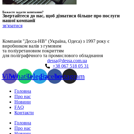
Бажаєте задати запитання?
Звертайтеся до нас, щоб дізнатися більше про послуги
нашої компанії
зв'язатися
Компанія "Десса-НВ" (Україна, Одеса) з 1997 року є
виробником валів з гумовим
та поліуретановим покриттям
для поліграфічного та промислового обладнання
dessa@dessa.com.ua
+38 067 518 05 31
Viber
Whatsapp
Telegram
Facebook
Instagram
Головна
Про нас
Новини
FAQ
Контакти
Головна
Про нас
Новини