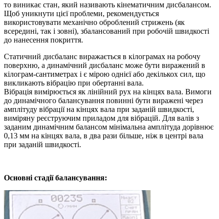
то виникає стан, який називають кінематичним дисбалансом.
Щоб уникнути цієї проблеми, рекомендується
використовувати механічно оброблений стрижень (як
всередині, так і зовні), збалансований при робочій швидкості
до нанесення покриття.
Статичний дисбаланс виражається в кілограмах на робочу
поверхню, а динамічний дисбаланс може бути виражений в
кілограм-сантиметрах і є мірою однієї або декількох сил, що
викликають вібрацію при обертанні вала.
Вібрація вимірюється як лінійний рух на кінцях вала. Вимоги
до динамічного балансування повинні бути виражені через
амплітуду вібрації на кінцях вала при заданій швидкості,
виміряну реєструючим приладом для вібрацій. Для валів з
заданим динамічним балансом мінімальна амплітуда дорівнює
0,13 мм на кінцях вала, в два рази більше, ніж в центрі вала
при заданій швидкості.
Основні стадії балансування: