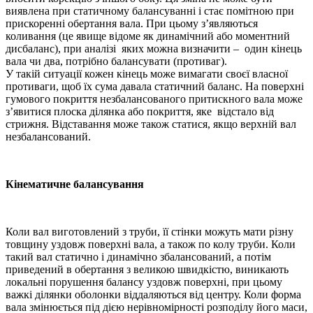
виявлена при статичному балансуванні і стає помітною при
прискоренні обертання вала. При цьому з’являються
коливання (це явище відоме як динамічний або моментний
дисбаланс), при аналізі яких можна визначити – один кінець
вала чи два, потрібно балансувати (противаг).
У такій ситуації кожен кінець може вимагати своєї власної
противаги, щоб їх сума давала статичний баланс. На поверхні
гумового покриття незбалансованого притискного вала може
з’явитися плоска ділянка або покриття, яке відстало від
стрижня. Відставання може також статися, якщо верхній вал
незбалансований.
Кінематичне балансування
Коли вал виготовлений з труби, її стінки можуть мати різну
товщину уздовж поверхні вала, а також по колу труби. Коли
такий вал статично і динамічно збалансований, а потім
приведений в обертання з великою швидкістю, виникають
локальні порушення балансу уздовж поверхні, при цьому
важкі ділянки оболонки віддаляються від центру. Коли форма
вала змінюється під дією нерівномірності розподілу його маси,