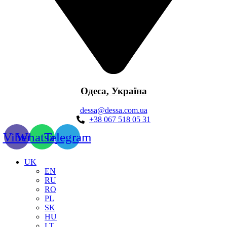
Одеса, Україна
dessa@dessa.com.ua
+38 067 518 05 31
Viber
Whatsapp
Telegram
UK
EN
RU
RO
PL
SK
HU
LT