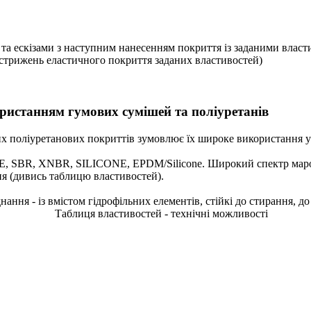
та ескізами з наступним нанесенням покриття із заданими власт
 стрижень еластичного покриття заданих властивостей)
ристанням гумових сумішей та поліуретанів
х поліуретанових покриттів зумовлює їх широке використання у 
E, SBR, XNBR, SILICONE, EPDM/Silicone. Широкий спектр маро
я (дивись таблицю властивостей).
ання - із вмістом гідрофільних елементів, стійкі до стирання, д