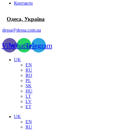
Контакти
Одеса, Україна
dessa@dessa.com.ua
Viber
Whatsapp
Telegram
UK
EN
RU
RO
PL
SK
HU
LT
LV
ET
UK
EN
RU