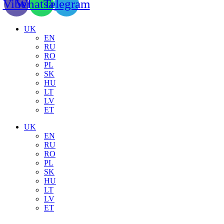
Viber
Whatsapp
Telegram
UK
EN
RU
RO
PL
SK
HU
LT
LV
ET
UK
EN
RU
RO
PL
SK
HU
LT
LV
ET