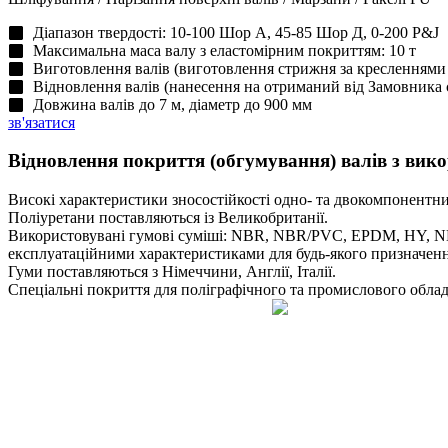
Діапазон твердості: 10-100 Шор А, 45-85 Шор Д, 0-200 P&J
Максимальна маса валу з еластомірним покриттям: 10 т
Виготовлення валів (виготовлення стрижня за кресленнями 
Відновлення валів (нанесення на отриманий від Замовника
Довжина валів до 7 м, діаметр до 900 мм
зв'язатися
Відновлення покриття (обгумування) валів
з вико
Високі характеристики зносостійкості одно- та двокомпонентни
Поліуретани поставляються із Великобританії.
Використовувані гумові суміші: NBR, NBR/PVC, EPDM, HY, N
експлуатаційними характеристиками для будь-якого призначенн
Гуми поставляються з Німеччини, Англії, Італії.
Спеціальні покриття для поліграфічного та промислового обладн