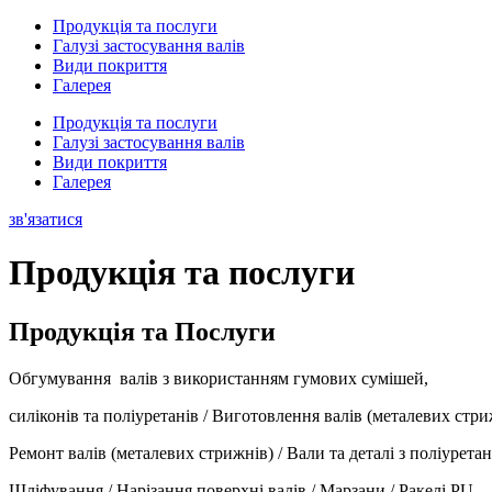
Продукція та послуги
Галузі застосування валів
Види покриття
Галерея
Продукція та послуги
Галузі застосування валів
Види покриття
Галерея
зв'язатися
Продукція та послуги
Продукція та
Послуги
Обгумування валів з використанням гумових сумішей,
силіконів та поліуретанів / Виготовлення валів (металевих стри
Ремонт валів (металевих стрижнів) / Вали та деталі з поліуретані
Шліфування / Нарізання поверхні валів / Марзани / Ракелі PU