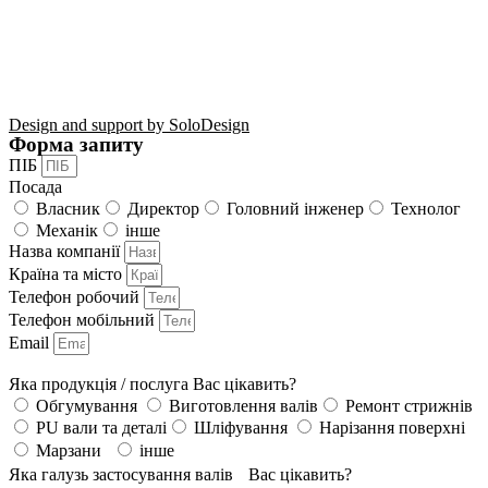
Design and support by SoloDesign
Форма запиту
ПІБ
Посада
Власник
Директор
Головний інженер
Технолог
Механік
інше
Назва компанії
Країна та місто
Телефон робочий
Телефон мобільний
Email
Яка продукція / послуга Вас цікавить?
Обгумування
Виготовлення валів
Ремонт стрижнів
PU вали та деталі
Шліфування
Нарізання поверхні
Марзани
інше
Яка галузь застосування валів Вас цікавить?