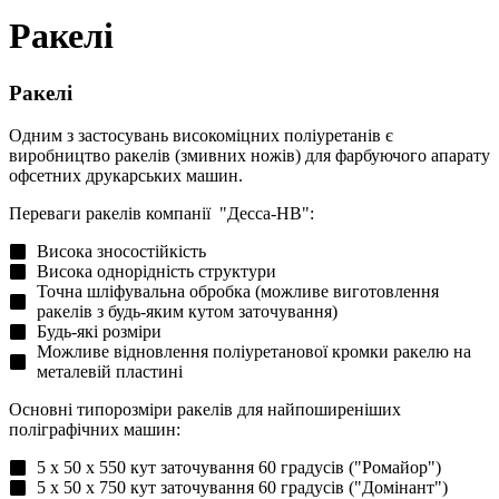
Ракелі
Ракелі
Одним з застосувань високоміцних поліуретанів є
виробництво ракелів (змивних ножів) для фарбуючого апарату
офсетних друкарських машин.
Переваги ракелів компанії "Десса-НВ":
Висока зносостійкість
Висока однорідність структури
Точна шліфувальна обробка (можливе виготовлення
ракелів з будь-яким кутом заточування)
Будь-які розміри
Можливе відновлення поліуретанової кромки ракелю на
металевій пластині
Основні типорозміри ракелів для найпоширеніших
поліграфічних машин:
5 х 50 х 550 кут заточування 60 градусів ("Ромайор")
5 х 50 х 750 кут заточування 60 градусів ("Домінант")