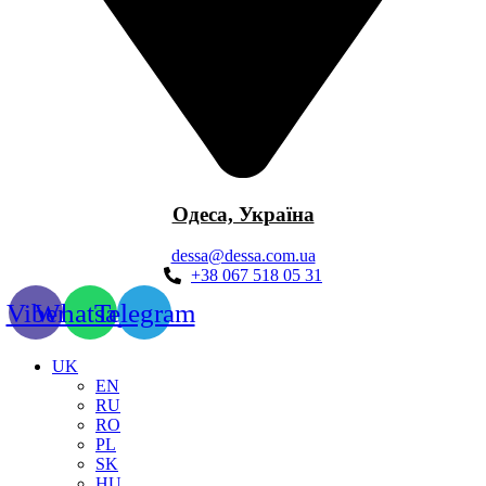
Одеса, Україна
dessa@dessa.com.ua
+38 067 518 05 31
Viber
Whatsapp
Telegram
UK
EN
RU
RO
PL
SK
HU