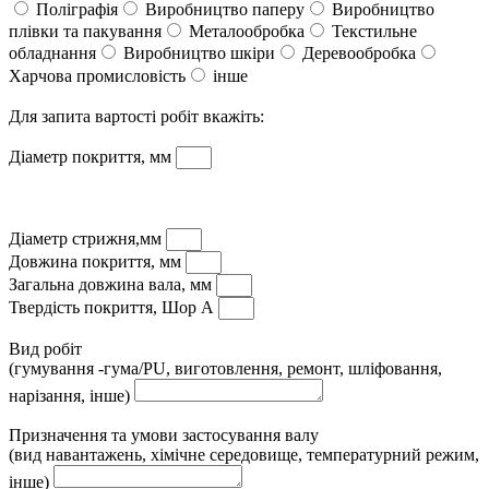
Поліграфія
Виробництво паперу
Виробництво
плівки та пакування
Металообробка
Текстильне
обладнання
Виробництво шкіри
Деревообробка
Харчова промисловість
інше
Для запита вартості робіт вкажіть:
Діаметр покриття, мм
Діаметр стрижня,мм
Довжина покриття, мм
Загальна довжина вала, мм
Твердість покриття, Шор А
Вид робіт
(гумування -гума/PU, виготовлення, ремонт, шліфовання,
нарізання, інше)
Призначення та умови застосування валу
(вид навантажень, хімічне середовище, температурний режим,
інше)