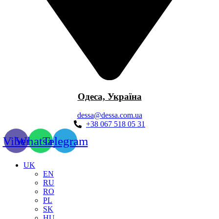
Одеса, Україна
dessa@dessa.com.ua
+38 067 518 05 31
Viber
Whatsapp
Telegram
UK
EN
RU
RO
PL
SK
HU