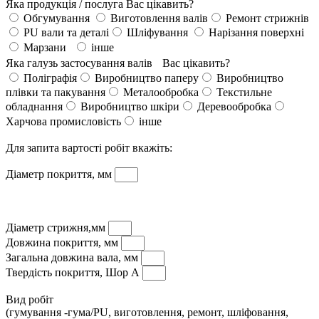
Яка продукція / послуга Вас цікавить?
Обгумування
Виготовлення валів
Ремонт стрижнів
PU вали та деталі
Шліфування
Нарізання поверхні
Марзани
інше
Яка галузь застосування валів Вас цікавить?
Поліграфія
Виробництво паперу
Виробництво
плівки та пакування
Металообробка
Текстильне
обладнання
Виробництво шкіри
Деревообробка
Харчова промисловість
інше
Для запита вартості робіт вкажіть:
Діаметр покриття, мм
Діаметр стрижня,мм
Довжина покриття, мм
Загальна довжина вала, мм
Твердість покриття, Шор А
Вид робіт
(гумування -гума/PU, виготовлення, ремонт, шліфовання,