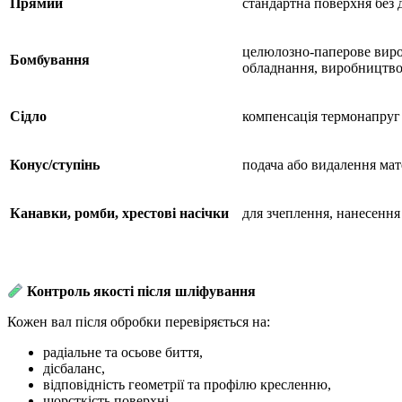
Прямий
стандартна поверхня без 
целюлозно-паперове виро
Бомб
ування
обладнання, виробництво
Сідло
компенсація термонапруг
Конус/ступінь
подача або видалення мат
Канавки, ромби, хрестові насічки
для зчеплення, нанесення
Контроль якості після шліфування
Кожен вал після обробки перевіряється на:
радіальне та осьове биття,
дісбаланс,
відповідність геометрії та профілю кресленню,
шорсткість поверхні,