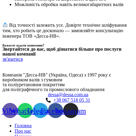
Можливість обробки навіть великогабаритних валів
Від точності залежить усе. Довірте технічне шліфування
тим, хто робить це досконало — замовляйте консультацію
інженера ТОВ «Десса-НВ».
Бажаєте задати запитання?
Звертайтеся до нас, щоб дізнатися більше про послуги
нашої компанії
зв'язатися
Компанія "Десса-НВ" (Україна, Одеса) з 1997 року є
виробником валів з гумовим
та поліуретановим покриттям
для поліграфічного та промислового обладнання
dessa@dessa.com.ua
+38 067 518 05 31
Viber
Whatsapp
Telegram
Facebook
Instagram
Головна
Про нас