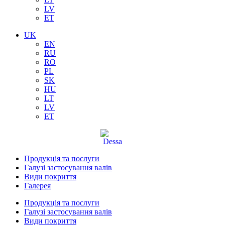
LV
ET
UK
EN
RU
RO
PL
SK
HU
LT
LV
ET
Продукція та послуги
Галузі застосування валів
Види покриття
Галерея
Продукція та послуги
Галузі застосування валів
Види покриття