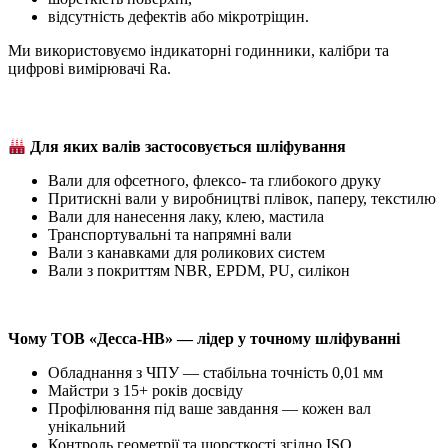
відсутність дефектів або мікротріщин.
Ми використовуємо індикаторні годинники, калібри та
цифрові вимірювачі Ra.
Для яких валів застосовується шліфування
Вали для офсетного, флексо- та глибокого друку
Притискні вали у виробництві плівок, паперу, текстилю
Вали для нанесення лаку, клею, мастила
Транспортувальні та напрямні вали
Вали з канавками для роликових систем
Вали з покриттям NBR, EPDM, PU, силікон
Чому ТОВ «Десса-НВ» — лідер у точному шліфуванні
Обладнання з ЧПУ — стабільна точність 0,01 мм
Майстри з 15+ років досвіду
Профілювання під ваше завдання — кожен вал
унікальний
Контроль геометрії та шорсткості згідно ISO