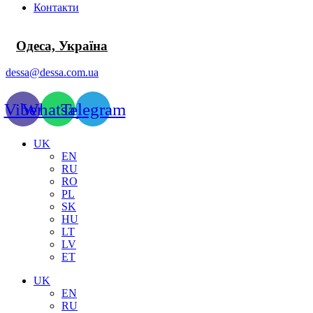
Контакти
Одеса, Україна
dessa@dessa.com.ua
Viber
Whatsapp
Telegram
UK
EN
RU
RO
PL
SK
HU
LT
LV
ET
UK
EN
RU