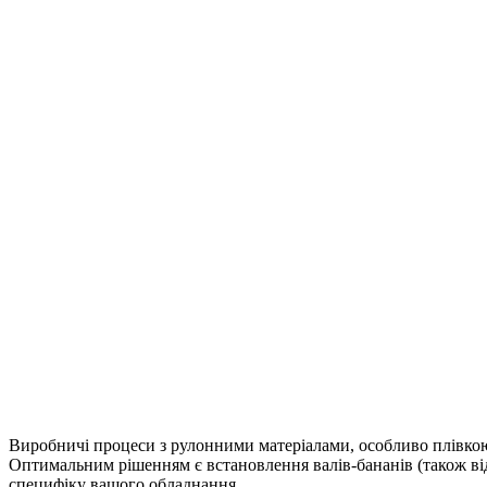
Виробничі процеси з рулонними матеріалами, особливо плівкою
Оптимальним рішенням є встановлення валів-бананів (також від
специфіку вашого обладнання.