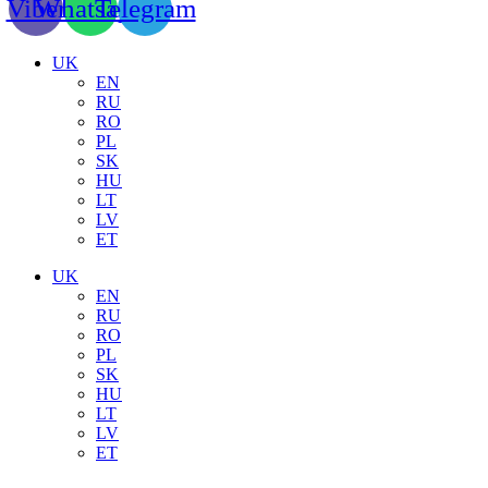
Viber
Whatsapp
Telegram
UK
EN
RU
RO
PL
SK
HU
LT
LV
ET
UK
EN
RU
RO
PL
SK
HU
LT
LV
ET